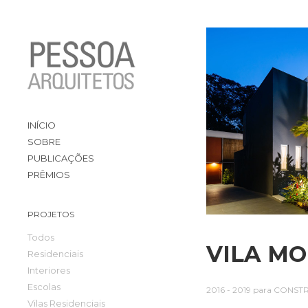
INÍCIO
SOBRE
PUBLICAÇÕES
PRÊMIOS
PROJETOS
Todos
VILA M
Residenciais
Interiores
Escolas
2016 - 2019
para
CONST
Vilas Residenciais