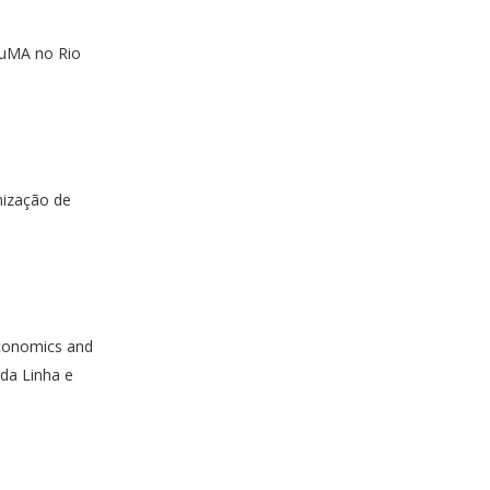
uMA no Rio
nização de
conomics and
 da Linha e