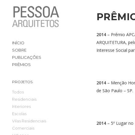
PRÊMI
2014
– Prêmio APCA
ARQUITETURA, pelo 
INÍCIO
Interesse Social p
SOBRE
PUBLICAÇÕES
PRÊMIOS
PROJETOS
2014
– Menção Hon
de São Paulo – SP.
Todos
Residenciais
Interiores
Escolas
Vilas Residenciais
2014
– 5º Lugar no
Comerciais