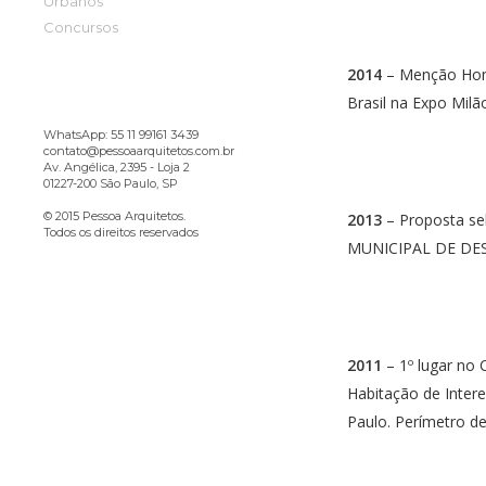
Urbanos
Concursos
2014
– Menção Honr
Brasil na Expo Milão
WhatsApp: 55 11 99161 3439
contato@pessoaarquitetos.com.br
Av. Angélica, 2395 - Loja 2
01227-200 São Paulo, SP
© 2015 Pessoa Arquitetos.
2013
– Proposta se
Todos os direitos reservados
MUNICIPAL DE DE
2011
– 1º lugar no
Habitação de Inter
Paulo. Perímetro d