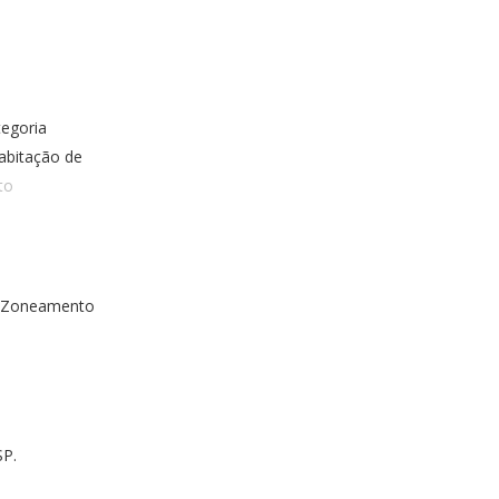
tegoria
abitação de
to
o Zoneamento
SP.