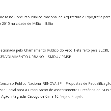
osa no Concurso Público Nacional de Arquitetura e Expografia para
 2015 na cidade de Milão – Itália.
lecionada pelo Chamamento Público do Arco Tietê feito pela SECRE
SENVOLVIMENTO URBANO – SMDU / PMSP
 Concurso Público Nacional RENOVA SP – Propostas de Requalificaçã
esse Social para a Urbanização de Assentamentos Precários do Munic
e Ação Integrada: Cabuçu de Cima 10.
Veja o Projeto