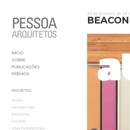
29 de fevereiro de 201
BEACON 
INÍCIO
SOBRE
PUBLICAÇÕES
PRÊMIOS
PROJETOS
Todos
Residenciais
Interiores
Escolas
Vilas Residenciais